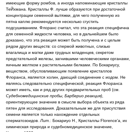
имеющие форму ромбов, а иногда напоминающие кристаллы
ТеЙхмана. Кристаллы Ф. лучше образуются при достаточной
концентрации семенной вытяжки, для чего полученную из
пятна каплю рекомендуется несколько сгустить
подсушиванием. Флоранс считал, что эта реакция специфична
для семенной жидкости человека, но в дальнейшем было
доказано, что эта реакция может быть получена и с целым
рядом других веществ: со спермой животных, слизью
влагалища и матки даже грудных младенцев, секретом
предстательной железы, загнившими человеческими органами,
яичным желтком к растительными белками. По Бокариусу,
веществом, обусловливающим появление кристаллов
Флоранса, является холин, дающий соединение с иодом. Не
являясь следовательно специфической, реакция Флоранса
может иметь, как и ряд других предварительных проб (см.
Судебномедицинские пробы, Барберио реакция),
ориентирующее значение в смысле выбора объекта из ряда
пятен для исследования. Доказательным же для присутствия
семени является только нахождение отдельных
сперматозоидов.
Лит.:
Бокариуо Н., Кристаллы Florence'a, их
химическая природа и судебномедицинское значение,