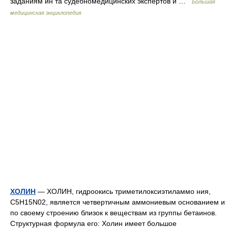
заданиям ин та судебномедицинских экспертов и …
Большая
медицинская энциклопедия
ХОЛИН
— ХОЛИН, гидроокись триметилоксиэтиламмо ния,
C5H15N02, является четвертичным аммониевым основанием и
по своему строению близок к веществам из группы бетаинов.
Структурная формула его: Холин имеет большое