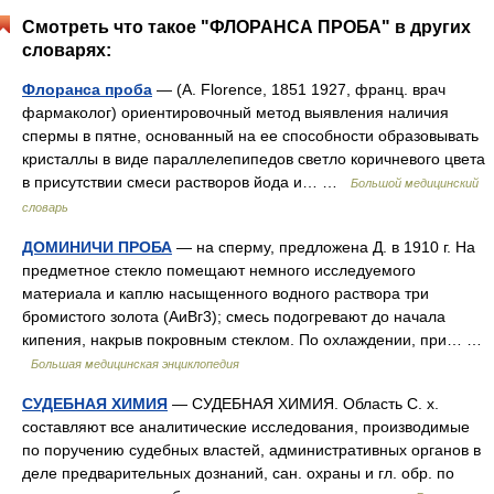
Смотреть что такое "ФЛОРАНСА ПРОБА" в других
словарях:
Флоранса проба
— (A. Florence, 1851 1927, франц. врач
фармаколог) ориентировочный метод выявления наличия
спермы в пятне, основанный на ее способности образовывать
кристаллы в виде параллелепипедов светло коричневого цвета
в присутствии смеси растворов йода и… …
Большой медицинский
словарь
ДОМИНИЧИ ПРОБА
— на сперму, предложена Д. в 1910 г. На
предметное стекло помещают немного исследуемого
материала и каплю насыщенного водного раствора три
бромистого золота (АиВг3); смесь подогревают до начала
кипения, накрыв покровным стеклом. По охлаждении, при… …
Большая медицинская энциклопедия
СУДЕБНАЯ ХИМИЯ
— СУДЕБНАЯ ХИМИЯ. Область С. х.
составляют все аналитические исследования, производимые
по поручению судебных властей, административных органов в
деле предварительных дознаний, сан. охраны и гл. обр. по