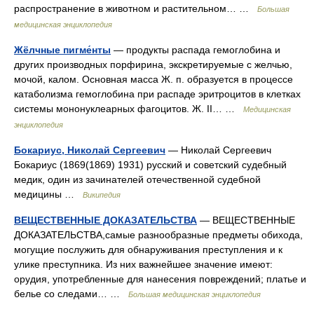
распространение в животном и растительном… …
Большая
медицинская энциклопедия
Жёлчные пигме́нты
— продукты распада гемоглобина и
других производных порфирина, экскретируемые с желчью,
мочой, калом. Основная масса Ж. п. образуется в процессе
катаболизма гемоглобина при распаде эритроцитов в клетках
системы мононуклеарных фагоцитов. Ж. II… …
Медицинская
энциклопедия
Бокариус, Николай Сергеевич
— Николай Сергеевич
Бокариус (1869(1869) 1931) русский и советский судебный
медик, один из зачинателей отечественной судебной
медицины …
Википедия
ВЕЩЕСТВЕННЫЕ ДОКАЗАТЕЛЬСТВА
— ВЕЩЕСТВЕННЫЕ
ДОКАЗАТЕЛЬСТВА,самые разнообразные предметы обихода,
могущие послужить для обнаруживания преступления и к
улике преступника. Из них важнейшее значение имеют:
орудия, употребленные для нанесения повреждений; платье и
белье со следами… …
Большая медицинская энциклопедия